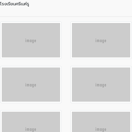
รงเรียนศรีเนห์รู